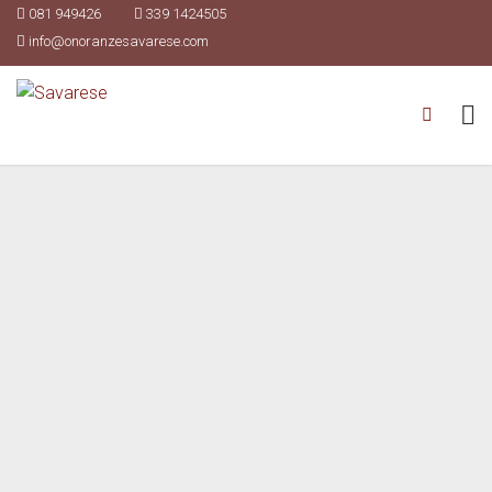
081 949426
339 1424505
info@onoranzesavarese.com