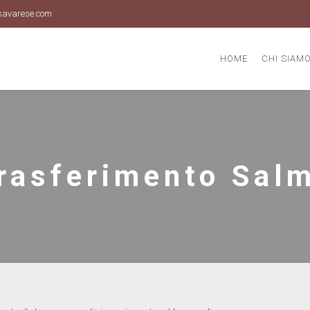
savarese.com
HOME
CHI SIAM
rasferimento Sal