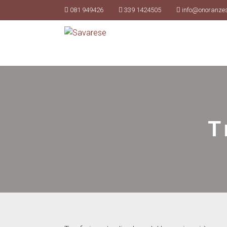
081 949426
339 1424505
info@onoranze
T