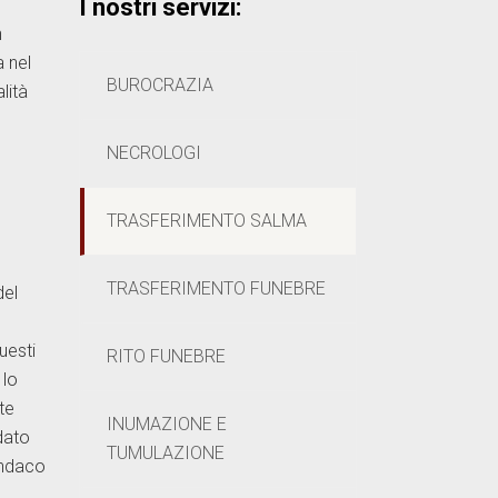
I nostri servizi:
n
 nel
BUROCRAZIA
lità
NECROLOGI
TRASFERIMENTO SALMA
TRASFERIMENTO FUNEBRE
del
uesti
RITO FUNEBRE
 lo
te
INUMAZIONE E
dato
TUMULAZIONE
indaco