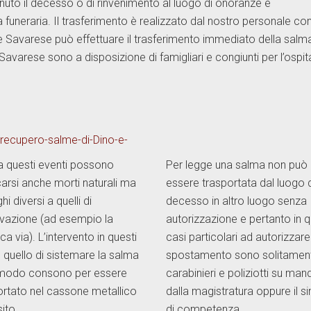
nuto il decesso o di rinvenimento al luogo di onoranze e
 funeraria. Il trasferimento è realizzato dal nostro personale co
 Savarese può effettuare il trasferimento immediato della salma
avarese sono a disposizione di famigliari e congiunti per l’ospita
 a questi eventi possono
Per legge una salma non può
carsi anche morti naturali ma
essere trasportata dal luogo 
ghi diversi a quelli di
decesso in altro luogo senza
vazione (ad esempio la
autorizzazione e pertanto in q
ca via). L’intervento in questi
casi particolari ad autorizzare
è quello di sistemare la salma
spostamento sono solitamen
 modo consono per essere
carabinieri e poliziotti su man
ortato nel cassone metallico
dalla magistratura oppure il s
ito.
di competenza.