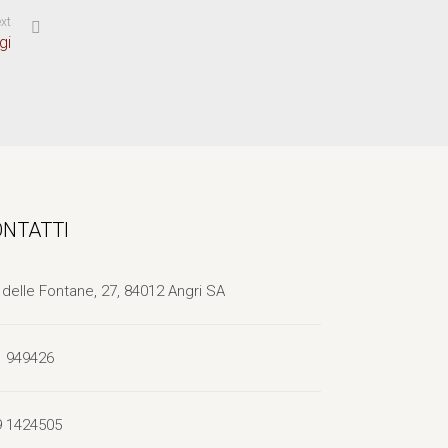
xt
gi
ONTATTI
 delle Fontane, 27, 84012 Angri SA
1 949426
9 1424505