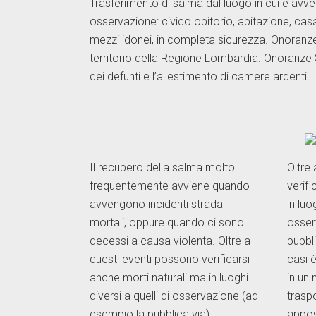
Trasferimento di salma dal luogo in cui è avve
osservazione: civico obitorio, abitazione, casa
mezzi idonei, in completa sicurezza. Onoranze
territorio della Regione Lombardia. Onoranze S
dei defunti e l’allestimento di camere ardenti.
Il recupero della salma molto
Oltre
frequentemente avviene quando
verifi
avvengono incidenti stradali
in luo
mortali, oppure quando ci sono
osser
decessi a causa violenta. Oltre a
pubbli
questi eventi possono verificarsi
casi 
anche morti naturali ma in luoghi
in un
diversi a quelli di osservazione (ad
trasp
esempio la pubblica via).
appos